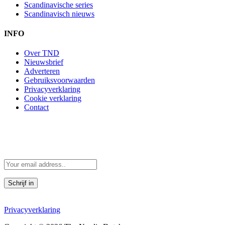
Scandinavische series
Scandinavisch nieuws
INFO
Over TND
Nieuwsbrief
Adverteren
Gebruiksvoorwaarden
Privacyverklaring
Cookie verklaring
Contact
Scandinavië in je mailbox
Scandinavische verhalen direct in je mailbox
Door je in te schrijven, accepteer je de voorwaarden in de
Privacyverklaring