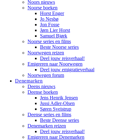
Noors nieuws
Noorse boeken
Horst Enger
Jo Nesbø
Jon Fosse
Jørn Lier Horst
Samuel Bjørk
Noorse series en films
Beste Noorse series
Noorwegen reizen
Deel jouw reisverhaal!
Emigreren naar Noorwegen
Deel jouw emigratieverhaal
Noorwegen forum
Denemarken
Deens nieuws
Deense boeken
Jens Henrik Jensen
Jussi Adler-Olsen
Søren Sveistrup
Deense series en films
Beste Deense series
Denemarken reizen
Deel jouw reisverhaal!
Emigreren naar Denemarken