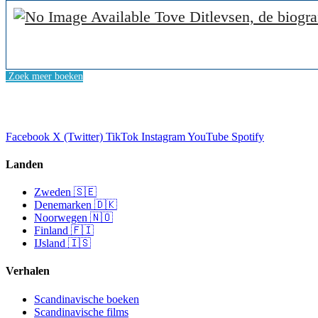
Tove Ditlevsen, de biogra
Zoek meer boeken
Facebook
X (Twitter)
TikTok
Instagram
YouTube
Spotify
Landen
Zweden 🇸🇪
Denemarken 🇩🇰
Noorwegen 🇳🇴
Finland 🇫🇮
IJsland 🇮🇸
Verhalen
Scandinavische boeken
Scandinavische films