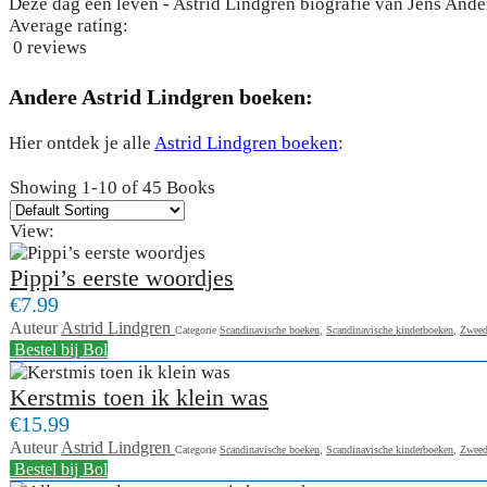
Deze dag een leven - Astrid Lindgren biografie van Jens Ande
Average rating:
0 reviews
Andere Astrid Lindgren boeken:
Hier ontdek je alle
Astrid Lindgren boeken
:
Showing
1-10 of 45
Books
View:
Pippi’s eerste woordjes
€7.99
Auteur
Astrid Lindgren
Categorie
Scandinavische boeken
,
Scandinavische kinderboeken
,
Zweed
Bestel bij Bol
Kerstmis toen ik klein was
€15.99
Auteur
Astrid Lindgren
Categorie
Scandinavische boeken
,
Scandinavische kinderboeken
,
Zweed
Bestel bij Bol