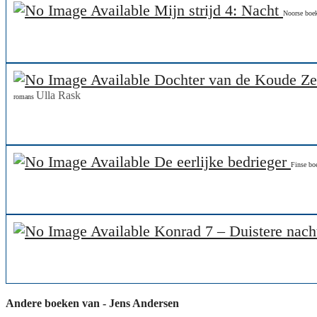
Mijn strijd 4: Nacht
Noorse boe
Dochter van de Koude Ze
Ulla Rask
romans
De eerlijke bedrieger
Finse bo
Konrad 7 – Duistere nac
Andere boeken van - Jens Andersen