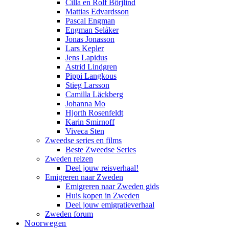
Cilla en Rolf Börjlind
Mattias Edvardsson
Pascal Engman
Engman Selåker
Jonas Jonasson
Lars Kepler
Jens Lapidus
Astrid Lindgren
Pippi Langkous
Stieg Larsson
Camilla Läckberg
Johanna Mo
Hjorth Rosenfeldt
Karin Smirnoff
Viveca Sten
Zweedse series en films
Beste Zweedse Series
Zweden reizen
Deel jouw reisverhaal!
Emigreren naar Zweden
Emigreren naar Zweden gids
Huis kopen in Zweden
Deel jouw emigratieverhaal
Zweden forum
Noorwegen