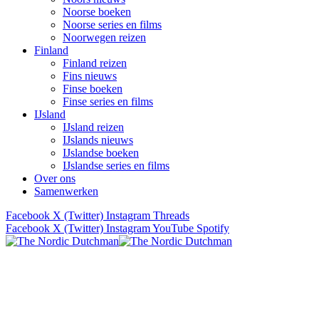
Noorse boeken
Noorse series en films
Noorwegen reizen
Finland
Finland reizen
Fins nieuws
Finse boeken
Finse series en films
IJsland
IJsland reizen
IJslands nieuws
IJslandse boeken
IJslandse series en films
Over ons
Samenwerken
Facebook
X (Twitter)
Instagram
Threads
Facebook
X (Twitter)
Instagram
YouTube
Spotify
Verhalen uit Scandinavië