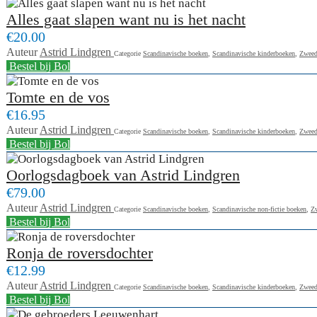
Alles gaat slapen want nu is het nacht
€20.00
Auteur
Astrid Lindgren
Categorie
Scandinavische boeken
,
Scandinavische kinderboeken
,
Zweed
Bestel bij Bol
Tomte en de vos
€16.95
Auteur
Astrid Lindgren
Categorie
Scandinavische boeken
,
Scandinavische kinderboeken
,
Zweed
Bestel bij Bol
Oorlogsdagboek van Astrid Lindgren
€79.00
Auteur
Astrid Lindgren
Categorie
Scandinavische boeken
,
Scandinavische non-fictie boeken
,
Z
Bestel bij Bol
Ronja de roversdochter
€12.99
Auteur
Astrid Lindgren
Categorie
Scandinavische boeken
,
Scandinavische kinderboeken
,
Zweed
Bestel bij Bol