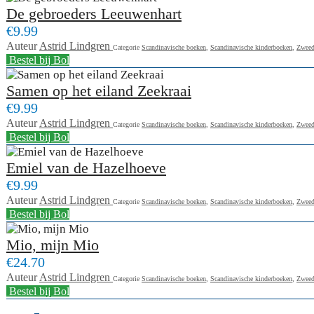
De gebroeders Leeuwenhart
€9.99
Auteur
Astrid Lindgren
Categorie
Scandinavische boeken
,
Scandinavische kinderboeken
,
Zweed
Bestel bij Bol
Samen op het eiland Zeekraai
€9.99
Auteur
Astrid Lindgren
Categorie
Scandinavische boeken
,
Scandinavische kinderboeken
,
Zweed
Bestel bij Bol
Emiel van de Hazelhoeve
€9.99
Auteur
Astrid Lindgren
Categorie
Scandinavische boeken
,
Scandinavische kinderboeken
,
Zweed
Bestel bij Bol
Mio, mijn Mio
€24.70
Auteur
Astrid Lindgren
Categorie
Scandinavische boeken
,
Scandinavische kinderboeken
,
Zweed
Bestel bij Bol