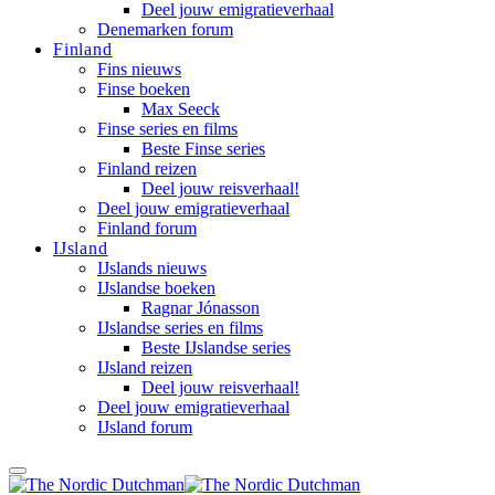
Deel jouw emigratieverhaal
Denemarken forum
Finland
Fins nieuws
Finse boeken
Max Seeck
Finse series en films
Beste Finse series
Finland reizen
Deel jouw reisverhaal!
Deel jouw emigratieverhaal
Finland forum
IJsland
IJslands nieuws
IJslandse boeken
Ragnar Jónasson
IJslandse series en films
Beste IJslandse series
IJsland reizen
Deel jouw reisverhaal!
Deel jouw emigratieverhaal
IJsland forum