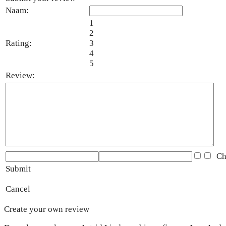
Naam:
1
2
Rating:
3
4
5
Review:
Che
Submit
Cancel
Create your own review