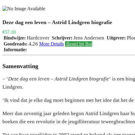
Deze dag een leven – Astrid Lindgren biografie
€57.10
Hardcover
Jens Andersen
Plo
Bindwijze:
Schrijver:
Uitgever:
4,26
Goodreads:
More Details
Bestel bij Bol
Informatie:
Samenvatting
– ‘
Deze dag een leven – Astrid Lindgren biografie
‘ is een bio
Lindgren.
‘Ik vind dat je elke dag moet beginnen met het idee dat het de 
Meer dan zeventig jaar geleden begon Astrid Lindgren haar bu
boeken die een revolutie in de jeugdliteratuur teweegbrachte
Tot aan haar overlijden in 2002 stond ze bekend als een toege