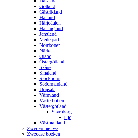
Dalsland
Gotland
Gästrikland
Halland
Härjedalen
Hälsingland
Jämtland
Medelpad
Norrbotten
Närke
Öland
Östergötland
Skåne
Småland
Stockholm
Södermanland
Uppsala
Värmland
Västerbotten
Västergötland
Skaraborg
Hjo
Västmanland
Zweden nieuws
Zweedse boeken