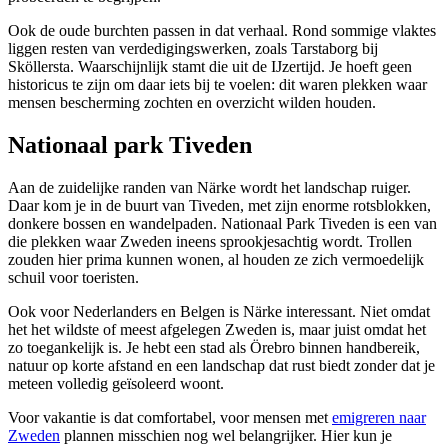
Ook de oude burchten passen in dat verhaal. Rond sommige vlaktes
liggen resten van verdedigingswerken, zoals Tarstaborg bij
Sköllersta. Waarschijnlijk stamt die uit de IJzertijd. Je hoeft geen
historicus te zijn om daar iets bij te voelen: dit waren plekken waar
mensen bescherming zochten en overzicht wilden houden.
Nationaal park Tiveden
Aan de zuidelijke randen van Närke wordt het landschap ruiger.
Daar kom je in de buurt van Tiveden, met zijn enorme rotsblokken,
donkere bossen en wandelpaden. Nationaal Park Tiveden is een van
die plekken waar Zweden ineens sprookjesachtig wordt. Trollen
zouden hier prima kunnen wonen, al houden ze zich vermoedelijk
schuil voor toeristen.
Ook voor Nederlanders en Belgen is Närke interessant. Niet omdat
het het wildste of meest afgelegen Zweden is, maar juist omdat het
zo toegankelijk is. Je hebt een stad als Örebro binnen handbereik,
natuur op korte afstand en een landschap dat rust biedt zonder dat je
meteen volledig geïsoleerd woont.
Voor vakantie is dat comfortabel, voor mensen met
emigreren naar
Zweden
plannen misschien nog wel belangrijker. Hier kun je