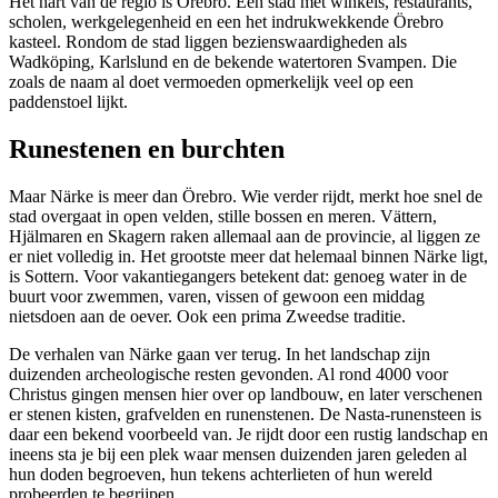
Het hart van de regio is Örebro. Een stad met winkels, restaurants,
scholen, werkgelegenheid en een het indrukwekkende Örebro
kasteel. Rondom de stad liggen bezienswaardigheden als
Wadköping, Karlslund en de bekende watertoren Svampen. Die
zoals de naam al doet vermoeden opmerkelijk veel op een
paddenstoel lijkt.
Runestenen en burchten
Maar Närke is meer dan Örebro. Wie verder rijdt, merkt hoe snel de
stad overgaat in open velden, stille bossen en meren. Vättern,
Hjälmaren en Skagern raken allemaal aan de provincie, al liggen ze
er niet volledig in. Het grootste meer dat helemaal binnen Närke ligt,
is Sottern. Voor vakantiegangers betekent dat: genoeg water in de
buurt voor zwemmen, varen, vissen of gewoon een middag
nietsdoen aan de oever. Ook een prima Zweedse traditie.
De verhalen van Närke gaan ver terug. In het landschap zijn
duizenden archeologische resten gevonden. Al rond 4000 voor
Christus gingen mensen hier over op landbouw, en later verschenen
er stenen kisten, grafvelden en runenstenen. De Nasta-runensteen is
daar een bekend voorbeeld van. Je rijdt door een rustig landschap en
ineens sta je bij een plek waar mensen duizenden jaren geleden al
hun doden begroeven, hun tekens achterlieten of hun wereld
probeerden te begrijpen.