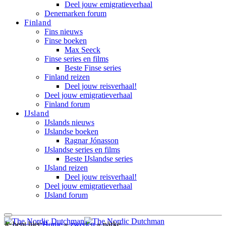
Deel jouw emigratieverhaal
Denemarken forum
Finland
Fins nieuws
Finse boeken
Max Seeck
Finse series en films
Beste Finse series
Finland reizen
Deel jouw reisverhaal!
Deel jouw emigratieverhaal
Finland forum
IJsland
IJslands nieuws
IJslandse boeken
Ragnar Jónasson
IJslandse series en films
Beste IJslandse series
IJsland reizen
Deel jouw reisverhaal!
Deel jouw emigratieverhaal
IJsland forum
Je bent hier:
Home
»
zweden
»
närke