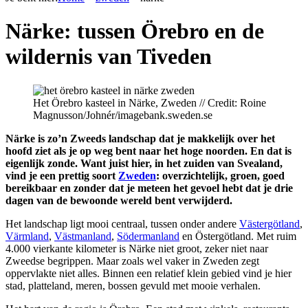
Närke: tussen Örebro en de
wildernis van Tiveden
Het Örebro kasteel in Närke, Zweden // Credit: Roine
Magnusson/Johnér/imagebank.sweden.se
Närke is zo’n Zweeds landschap dat je makkelijk over het
hoofd ziet als je op weg bent naar het hoge noorden. En dat is
eigenlijk zonde. Want juist hier, in het zuiden van Svealand,
vind je een prettig soort
Zweden
: overzichtelijk, groen, goed
bereikbaar en zonder dat je meteen het gevoel hebt dat je drie
dagen van de bewoonde wereld bent verwijderd.
Het landschap ligt mooi centraal, tussen onder andere
Västergötland
,
Värmland
,
Västmanland
,
Södermanland
en Östergötland. Met ruim
4.000 vierkante kilometer is Närke niet groot, zeker niet naar
Zweedse begrippen. Maar zoals wel vaker in Zweden zegt
oppervlakte niet alles. Binnen een relatief klein gebied vind je hier
stad, platteland, meren, bossen gevuld met mooie verhalen.