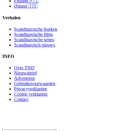
Finland 🇫🇮
IJsland 🇮🇸
Verhalen
Scandinavische boeken
Scandinavische films
Scandinavische series
Scandinavisch nieuws
INFO
Over TND
Nieuwsbrief
Adverteren
Gebruiksvoorwaarden
Privacyverklaring
Cookie verklaring
Contact
Scandinavië in je mailbox
Scandinavische verhalen direct in je mailbox