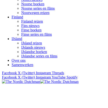
Noorse boeken
Noorse series en films
Noorwegen reizen
Finland
Finland reizen
Fins nieuws
Finse boeken
Finse series en films
IJsland
IJsland reizen
IJslands nieuws
IJslandse boeken
IJslandse series en films
Over ons
Samenwerken
Facebook
X (Twitter)
Instagram
Threads
Facebook
X (Twitter)
Instagram
YouTube
Spotify
Verhalen uit Scandinavië