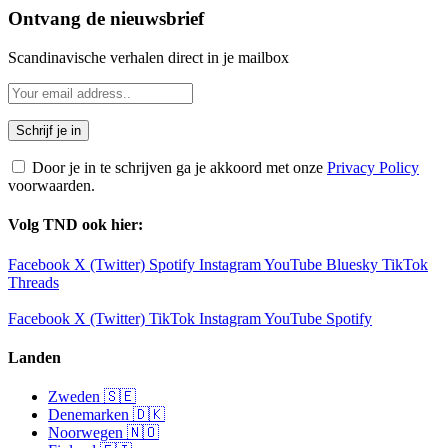
Ontvang de nieuwsbrief
Scandinavische verhalen direct in je mailbox
Door je in te schrijven ga je akkoord met onze
Privacy Policy
voorwaarden.
Volg TND ook hier:
Facebook
X (Twitter)
Spotify
Instagram
YouTube
Bluesky
TikTok
Threads
Facebook
X (Twitter)
TikTok
Instagram
YouTube
Spotify
Landen
Zweden 🇸🇪
Denemarken 🇩🇰
Noorwegen 🇳🇴