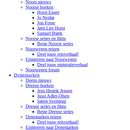
Noors nieuws
Noorse boeken
Horst Enger
Jo Nesbø
Jon Fosse
Jørn Lier Horst
Samuel Bjørk
Noorse series en films
Beste Noorse series
Noorwegen reizen
Deel jouw reisverhaal!
Emigreren naar Noorwegen
Deel jouw emigratieverhaal
Noorwegen forum
Denemarken
Deens nieuws
Deense boeken
Jens Henrik Jensen
Jussi Adler-Olsen
Søren Sveistrup
Deense series en films
Beste Deense series
Denemarken reizen
Deel jouw reisverhaal!
Emigreren naar Denemarken