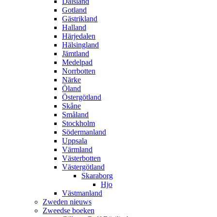
Dalsland
Gotland
Gästrikland
Halland
Härjedalen
Hälsingland
Jämtland
Medelpad
Norrbotten
Närke
Öland
Östergötland
Skåne
Småland
Stockholm
Södermanland
Uppsala
Värmland
Västerbotten
Västergötland
Skaraborg
Hjo
Västmanland
Zweden nieuws
Zweedse boeken