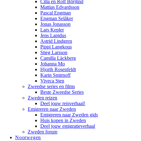
Cilla en Rolf Börjlind
Mattias Edvardsson
Pascal Engman
Engman Selåker
Jonas Jonasson
Lars Kepler
Jens Lapidus
Astrid Lindgren
Pippi Langkous
Stieg Larsson
Camilla Läckberg
Johanna Mo
Hjorth Rosenfeldt
Karin Smirnoff
Viveca Sten
Zweedse series en films
Beste Zweedse Series
Zweden reizen
Deel jouw reisverhaal!
Emigreren naar Zweden
Emigreren naar Zweden gids
Huis kopen in Zweden
Deel jouw emigratieverhaal
Zweden forum
Noorwegen