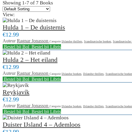
Showing
1-7 of 7
Books
View:
Hulda 1 – De duisternis
€12.99
Auteur
Ragnar Jonasson
Categorie
IJslandse thrillers
,
Scandinavische boeken
,
Scandinavische t
Bestel bij Bol
Bestel bij Libris
Hulda 2 – Het eiland
€12.99
Auteur
Ragnar Jonasson
Categorie
IJslandse boeken
,
IJslandse thrillers
,
Scandinavische boeke
Bestel bij Bol
Bestel bij Libris
Reykjavík
€12.99
Auteur
Ragnar Jonasson
Categorie
IJslandse boeken
,
IJslandse thrillers
,
Scandinavische boeke
Bestel bij Bol
Bestel bij Libris
Duister IJsland 4 – Ademloos
€12.99