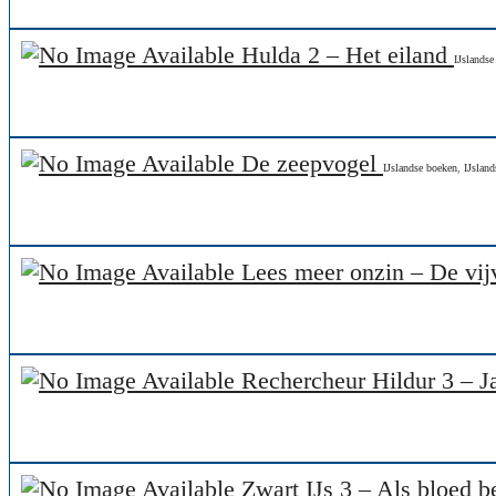
Hulda 2 – Het eiland
IJslandse
De zeepvogel
IJslandse boeken
,
IJslan
Lees meer onzin – De vij
Rechercheur Hildur 3 – 
Zwart IJs 3 – Als bloed b