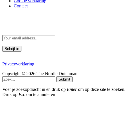
Cookie verklaring
Contact
Scandinavië in je mailbox
Scandinavische verhalen direct in je mailbox
Door je in te schrijven, accepteer je de voorwaarden in de
Privacyverklaring
Copyright © 2026 The Nordic Dutchman
Submit
Voer je zoekopdracht in en druk op
Enter
om op deze site te zoeken.
Druk op
Esc
om te annuleren