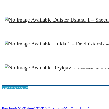
Duister IJsland 1 – Snee
Hulda 1 – De duisternis
IJs
Reykjavík
IJslandse boeken
,
IJslandse thrill
Zoek meer boeken
Facebook
X (Twitter)
TikTok
Instagram
YouTube
Spotify