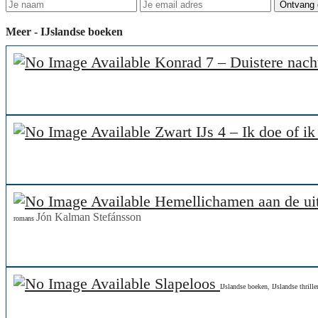
Meer - IJslandse boeken
Konrad 7 – Duistere nac
Zwart IJs 4 – Ik doe of ik
Hemellichamen aan de uit
Jón Kalman Stefánsson
romans
Slapeloos
IJslandse boeken
,
IJslandse thrille