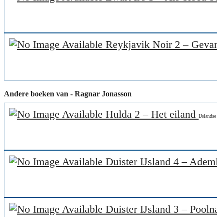
Reykjavik Noir 2 – Gev
Andere boeken van - Ragnar Jonasson
Hulda 2 – Het eiland
IJslandse
Duister IJsland 4 – Ade
Duister IJsland 3 – Pool