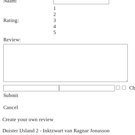
Naam:
1
2
Rating:
3
4
5
Review:
Che
Submit
Cancel
Create your own review
Duister IJsland 2 - Inktzwart van Ragnar Jonasson