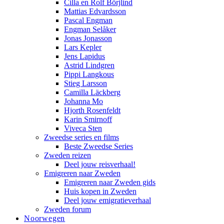
Cilla en Rolf Börjlind
Mattias Edvardsson
Pascal Engman
Engman Selåker
Jonas Jonasson
Lars Kepler
Jens Lapidus
Astrid Lindgren
Pippi Langkous
Stieg Larsson
Camilla Läckberg
Johanna Mo
Hjorth Rosenfeldt
Karin Smirnoff
Viveca Sten
Zweedse series en films
Beste Zweedse Series
Zweden reizen
Deel jouw reisverhaal!
Emigreren naar Zweden
Emigreren naar Zweden gids
Huis kopen in Zweden
Deel jouw emigratieverhaal
Zweden forum
Noorwegen