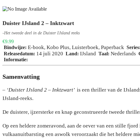
Duister IJsland 2 – Inktzwart
-Het tweede deel in de Duister IJsland reeks
€9.99
E-book
,
Kobo Plus
,
Luisterboek
,
Paperback
Bindwijze:
Series
14 juli 2020
IJsland
Nederlands
Releasedatum:
Land:
Taal:
G
Informatie:
Samenvatting
– ‘Duister IJsland 2 – Inktzwart’
is een thriller van de IJsland
IJsland-reeks.
De duistere, ijzersterke en knap geconstrueerde tweede thrill
Op een heldere zomeravond, aan de oever van een stille fjord
vulkaanuitbarsting een aswolk veroorzaakt die het heldere mi