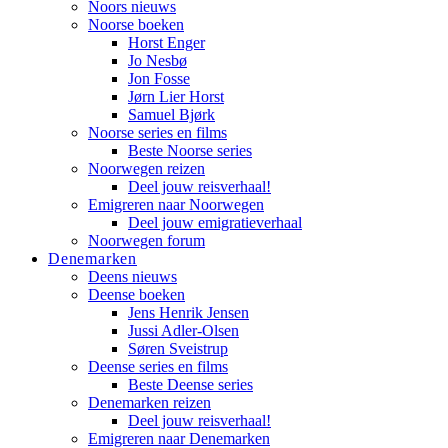
Noors nieuws
Noorse boeken
Horst Enger
Jo Nesbø
Jon Fosse
Jørn Lier Horst
Samuel Bjørk
Noorse series en films
Beste Noorse series
Noorwegen reizen
Deel jouw reisverhaal!
Emigreren naar Noorwegen
Deel jouw emigratieverhaal
Noorwegen forum
Denemarken
Deens nieuws
Deense boeken
Jens Henrik Jensen
Jussi Adler-Olsen
Søren Sveistrup
Deense series en films
Beste Deense series
Denemarken reizen
Deel jouw reisverhaal!
Emigreren naar Denemarken