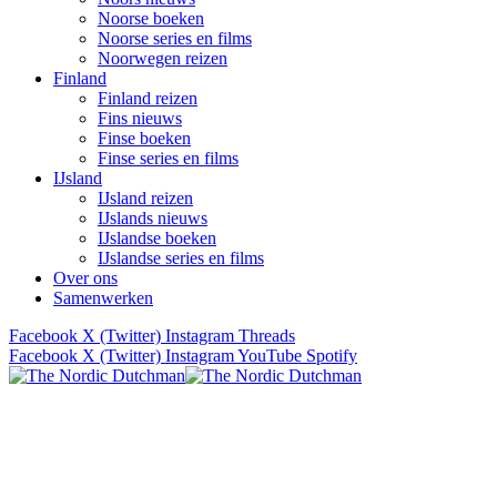
Noorse boeken
Noorse series en films
Noorwegen reizen
Finland
Finland reizen
Fins nieuws
Finse boeken
Finse series en films
IJsland
IJsland reizen
IJslands nieuws
IJslandse boeken
IJslandse series en films
Over ons
Samenwerken
Facebook
X (Twitter)
Instagram
Threads
Facebook
X (Twitter)
Instagram
YouTube
Spotify
Verhalen uit Scandinavië