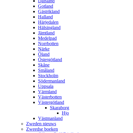
Dalsland
Gotland
Gästrikland
Halland
Härjedalen
Hälsingland
Jämtland
Medelpad
Norrbotten
Närke
Öland
Östergötland
Skåne
Småland
Stockholm
Södermanland
Uppsala
Värmland
Västerbotten
Västergötland
Skaraborg
Hjo
Västmanland
Zweden nieuws
Zweedse boeken