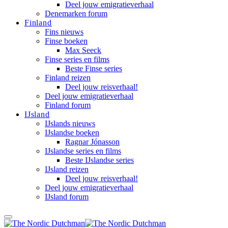
Deel jouw emigratieverhaal
Denemarken forum
Finland
Fins nieuws
Finse boeken
Max Seeck
Finse series en films
Beste Finse series
Finland reizen
Deel jouw reisverhaal!
Deel jouw emigratieverhaal
Finland forum
IJsland
IJslands nieuws
IJslandse boeken
Ragnar Jónasson
IJslandse series en films
Beste IJslandse series
IJsland reizen
Deel jouw reisverhaal!
Deel jouw emigratieverhaal
IJsland forum