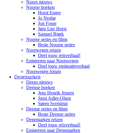
Noors nieuws
Noorse boeken
Horst Enger
Jo Nesbø
Jon Fosse
Jørn Lier Horst
Samuel Bjørk
Noorse series en films
Beste Noorse series
Noorwegen reizen
Deel jouw reisverhaal!
Emigreren naar Noorwegen
Deel jouw emigratieverhaal
Noorwegen forum
Denemarken
Deens nieuws
Deense boeken
Jens Henrik Jensen
Jussi Adler-Olsen
Søren Sveistrup
Deense series en films
Beste Deense series
Denemarken reizen
Deel jouw reisverhaal!
Emigreren naar Denemarken