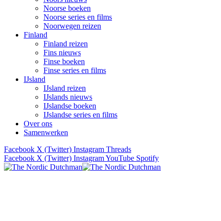
Noorse boeken
Noorse series en films
Noorwegen reizen
Finland
Finland reizen
Fins nieuws
Finse boeken
Finse series en films
IJsland
IJsland reizen
IJslands nieuws
IJslandse boeken
IJslandse series en films
Over ons
Samenwerken
Facebook
X (Twitter)
Instagram
Threads
Facebook
X (Twitter)
Instagram
YouTube
Spotify
Verhalen uit Scandinavië