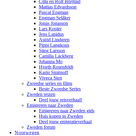
Cilla en Rolf Börjlind
Mattias Edvardsson
Pascal Engman
Engman Selåker
Jonas Jonasson
Lars Kepler
Jens Lapidus
Astrid Lindgren
Pippi Langkous
Stieg Larsson
Camilla Läckberg
Johanna Mo
Hjorth Rosenfeldt
Karin Smirnoff
Viveca Sten
Zweedse series en films
Beste Zweedse Series
Zweden reizen
Deel jouw reisverhaal!
Emigreren naar Zweden
Emigreren naar Zweden gids
Huis kopen in Zweden
Deel jouw emigratieverhaal
Zweden forum
Noorwegen