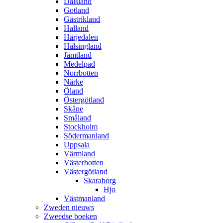
Dalsland
Gotland
Gästrikland
Halland
Härjedalen
Hälsingland
Jämtland
Medelpad
Norrbotten
Närke
Öland
Östergötland
Skåne
Småland
Stockholm
Södermanland
Uppsala
Värmland
Västerbotten
Västergötland
Skaraborg
Hjo
Västmanland
Zweden nieuws
Zweedse boeken