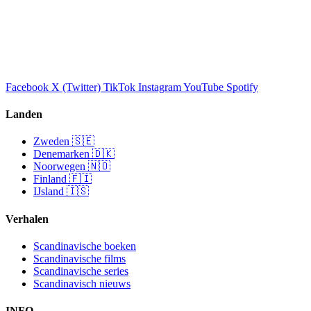
Facebook
X (Twitter)
TikTok
Instagram
YouTube
Spotify
Landen
Zweden 🇸🇪
Denemarken 🇩🇰
Noorwegen 🇳🇴
Finland 🇫🇮
IJsland 🇮🇸
Verhalen
Scandinavische boeken
Scandinavische films
Scandinavische series
Scandinavisch nieuws
INFO