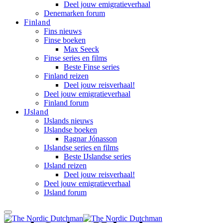
Deel jouw emigratieverhaal
Denemarken forum
Finland
Fins nieuws
Finse boeken
Max Seeck
Finse series en films
Beste Finse series
Finland reizen
Deel jouw reisverhaal!
Deel jouw emigratieverhaal
Finland forum
IJsland
IJslands nieuws
IJslandse boeken
Ragnar Jónasson
IJslandse series en films
Beste IJslandse series
IJsland reizen
Deel jouw reisverhaal!
Deel jouw emigratieverhaal
IJsland forum