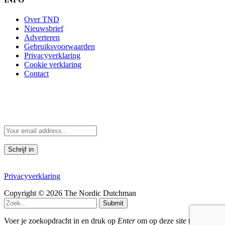
Over TND
Nieuwsbrief
Adverteren
Gebruiksvoorwaarden
Privacyverklaring
Cookie verklaring
Contact
Scandinavië in je mailbox
Scandinavische verhalen direct in je mailbox
Door je in te schrijven, accepteer je de voorwaarden in de
Privacyverklaring
Copyright © 2026 The Nordic Dutchman
Submit
Voer je zoekopdracht in en druk op
Enter
om op deze site te zoeken.