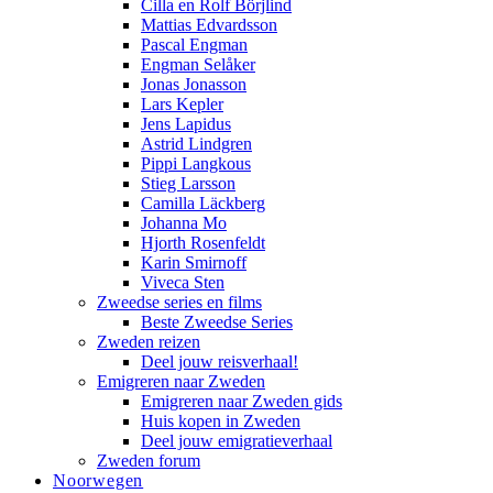
Cilla en Rolf Börjlind
Mattias Edvardsson
Pascal Engman
Engman Selåker
Jonas Jonasson
Lars Kepler
Jens Lapidus
Astrid Lindgren
Pippi Langkous
Stieg Larsson
Camilla Läckberg
Johanna Mo
Hjorth Rosenfeldt
Karin Smirnoff
Viveca Sten
Zweedse series en films
Beste Zweedse Series
Zweden reizen
Deel jouw reisverhaal!
Emigreren naar Zweden
Emigreren naar Zweden gids
Huis kopen in Zweden
Deel jouw emigratieverhaal
Zweden forum
Noorwegen