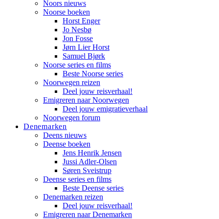
Noors nieuws
Noorse boeken
Horst Enger
Jo Nesbø
Jon Fosse
Jørn Lier Horst
Samuel Bjørk
Noorse series en films
Beste Noorse series
Noorwegen reizen
Deel jouw reisverhaal!
Emigreren naar Noorwegen
Deel jouw emigratieverhaal
Noorwegen forum
Denemarken
Deens nieuws
Deense boeken
Jens Henrik Jensen
Jussi Adler-Olsen
Søren Sveistrup
Deense series en films
Beste Deense series
Denemarken reizen
Deel jouw reisverhaal!
Emigreren naar Denemarken