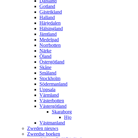
Dalsland
Gotland
Gästrikland
Halland
Härjedalen
Hälsingland
Jämtland
Medelpad
Norrbotten
Närke
Öland
Östergötland
Skåne
Småland
Stockholm
Södermanland
Uppsala
Värmland
Västerbotten
Västergötland
Skaraborg
Hjo
Västmanland
Zweden nieuws
Zweedse boeken