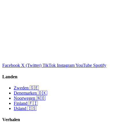
Facebook
X (Twitter)
TikTok
Instagram
YouTube
Spotify
Landen
Zweden 🇸🇪
Denemarken 🇩🇰
Noorwegen 🇳🇴
Finland 🇫🇮
IJsland 🇮🇸
Verhalen