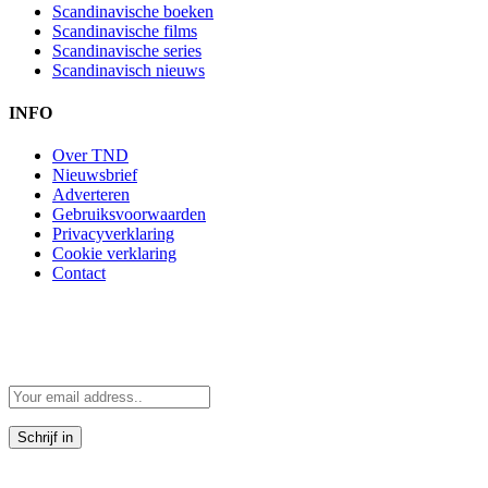
Scandinavische boeken
Scandinavische films
Scandinavische series
Scandinavisch nieuws
INFO
Over TND
Nieuwsbrief
Adverteren
Gebruiksvoorwaarden
Privacyverklaring
Cookie verklaring
Contact
Scandinavië in je mailbox
Scandinavische verhalen direct in je mailbox
Door je in te schrijven, accepteer je de voorwaarden in de