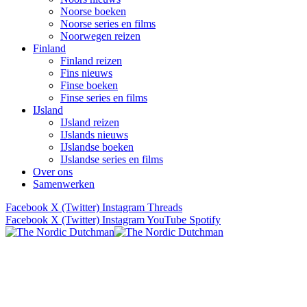
Noorse boeken
Noorse series en films
Noorwegen reizen
Finland
Finland reizen
Fins nieuws
Finse boeken
Finse series en films
IJsland
IJsland reizen
IJslands nieuws
IJslandse boeken
IJslandse series en films
Over ons
Samenwerken
Facebook
X (Twitter)
Instagram
Threads
Facebook
X (Twitter)
Instagram
YouTube
Spotify
Verhalen uit Scandinavië