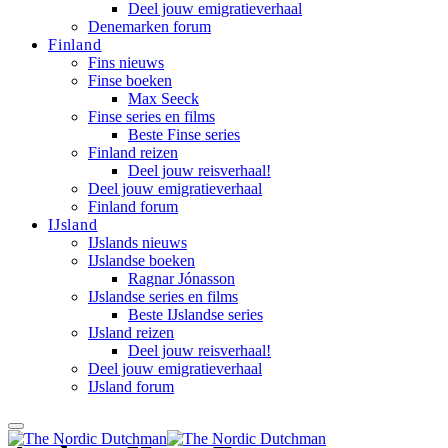
Deel jouw emigratieverhaal
Denemarken forum
Finland
Fins nieuws
Finse boeken
Max Seeck
Finse series en films
Beste Finse series
Finland reizen
Deel jouw reisverhaal!
Deel jouw emigratieverhaal
Finland forum
IJsland
IJslands nieuws
IJslandse boeken
Ragnar Jónasson
IJslandse series en films
Beste IJslandse series
IJsland reizen
Deel jouw reisverhaal!
Deel jouw emigratieverhaal
IJsland forum