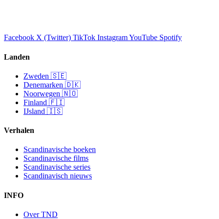
Facebook
X (Twitter)
TikTok
Instagram
YouTube
Spotify
Landen
Zweden 🇸🇪
Denemarken 🇩🇰
Noorwegen 🇳🇴
Finland 🇫🇮
IJsland 🇮🇸
Verhalen
Scandinavische boeken
Scandinavische films
Scandinavische series
Scandinavisch nieuws
INFO
Over TND