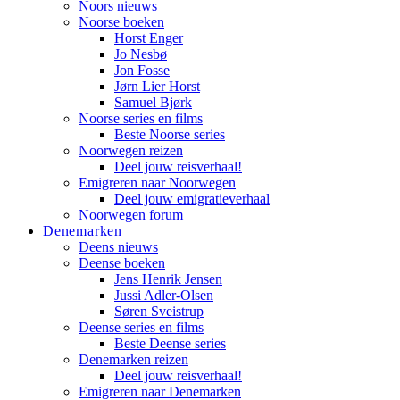
Noors nieuws
Noorse boeken
Horst Enger
Jo Nesbø
Jon Fosse
Jørn Lier Horst
Samuel Bjørk
Noorse series en films
Beste Noorse series
Noorwegen reizen
Deel jouw reisverhaal!
Emigreren naar Noorwegen
Deel jouw emigratieverhaal
Noorwegen forum
Denemarken
Deens nieuws
Deense boeken
Jens Henrik Jensen
Jussi Adler-Olsen
Søren Sveistrup
Deense series en films
Beste Deense series
Denemarken reizen
Deel jouw reisverhaal!
Emigreren naar Denemarken