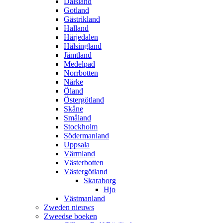
Dalsland
Gotland
Gästrikland
Halland
Härjedalen
Hälsingland
Jämtland
Medelpad
Norrbotten
Närke
Öland
Östergötland
Skåne
Småland
Stockholm
Södermanland
Uppsala
Värmland
Västerbotten
Västergötland
Skaraborg
Hjo
Västmanland
Zweden nieuws
Zweedse boeken