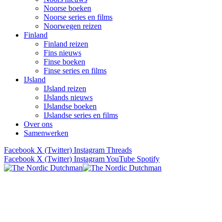
Noorse boeken
Noorse series en films
Noorwegen reizen
Finland
Finland reizen
Fins nieuws
Finse boeken
Finse series en films
IJsland
IJsland reizen
IJslands nieuws
IJslandse boeken
IJslandse series en films
Over ons
Samenwerken
Facebook
X (Twitter)
Instagram
Threads
Facebook
X (Twitter)
Instagram
YouTube
Spotify
Verhalen uit Scandinavië