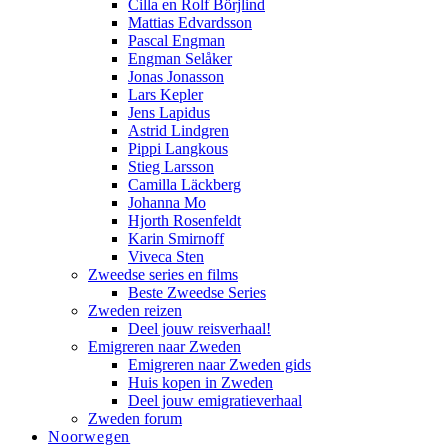
Cilla en Rolf Börjlind
Mattias Edvardsson
Pascal Engman
Engman Selåker
Jonas Jonasson
Lars Kepler
Jens Lapidus
Astrid Lindgren
Pippi Langkous
Stieg Larsson
Camilla Läckberg
Johanna Mo
Hjorth Rosenfeldt
Karin Smirnoff
Viveca Sten
Zweedse series en films
Beste Zweedse Series
Zweden reizen
Deel jouw reisverhaal!
Emigreren naar Zweden
Emigreren naar Zweden gids
Huis kopen in Zweden
Deel jouw emigratieverhaal
Zweden forum
Noorwegen