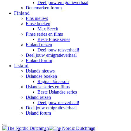
Deel jouw emigratieverhaal
Denemarken forum
Finland
Fins nieuws
Finse boeken
Max Seeck
Finse series en films
Beste Finse series
Finland reizen
Deel jouw reisverhaal!
Deel jouw emigratieverhaal
Finland forum
IJsland
IJslands nieuws
IJslandse boeken
Ragnar Jónasson
IJslandse series en films
Beste IJslandse series
IJsland reizen
Deel jouw reisverhaal!
Deel jouw emigratieverhaal
IJsland forum