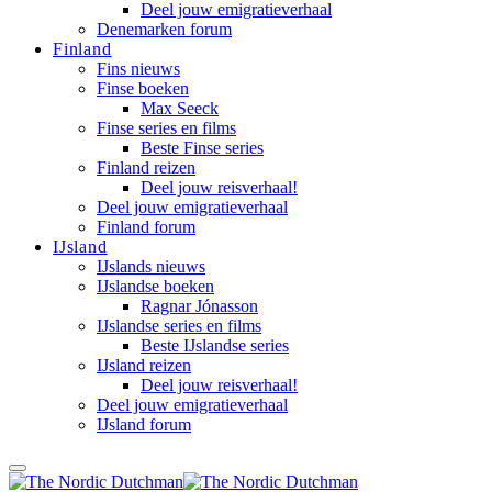
Deel jouw emigratieverhaal
Denemarken forum
Finland
Fins nieuws
Finse boeken
Max Seeck
Finse series en films
Beste Finse series
Finland reizen
Deel jouw reisverhaal!
Deel jouw emigratieverhaal
Finland forum
IJsland
IJslands nieuws
IJslandse boeken
Ragnar Jónasson
IJslandse series en films
Beste IJslandse series
IJsland reizen
Deel jouw reisverhaal!
Deel jouw emigratieverhaal
IJsland forum