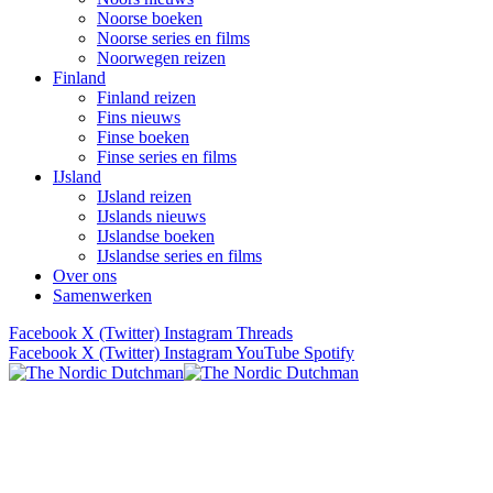
Noorse boeken
Noorse series en films
Noorwegen reizen
Finland
Finland reizen
Fins nieuws
Finse boeken
Finse series en films
IJsland
IJsland reizen
IJslands nieuws
IJslandse boeken
IJslandse series en films
Over ons
Samenwerken
Facebook
X (Twitter)
Instagram
Threads
Facebook
X (Twitter)
Instagram
YouTube
Spotify
Verhalen uit Scandinavië