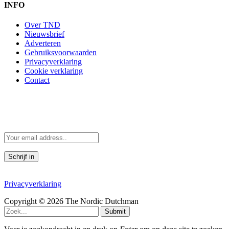
INFO
Over TND
Nieuwsbrief
Adverteren
Gebruiksvoorwaarden
Privacyverklaring
Cookie verklaring
Contact
Scandinavië in je mailbox
Scandinavische verhalen direct in je mailbox
Door je in te schrijven, accepteer je de voorwaarden in de
Privacyverklaring
Copyright © 2026 The Nordic Dutchman
Submit