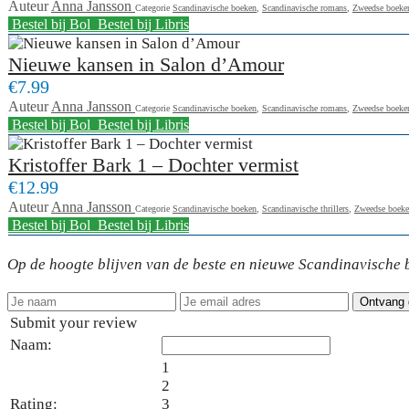
Auteur
Anna Jansson
Categorie
Scandinavische boeken
,
Scandinavische romans
,
Zweedse boeke
Bestel bij Bol
Bestel bij Libris
Nieuwe kansen in Salon d’Amour
€7.99
Auteur
Anna Jansson
Categorie
Scandinavische boeken
,
Scandinavische romans
,
Zweedse boeke
Bestel bij Bol
Bestel bij Libris
Kristoffer Bark 1 – Dochter vermist
€12.99
Auteur
Anna Jansson
Categorie
Scandinavische boeken
,
Scandinavische thrillers
,
Zweedse boek
Bestel bij Bol
Bestel bij Libris
Op de hoogte blijven van de beste en nieuwe Scandinavische b
Submit your review
Naam:
1
2
Rating:
3