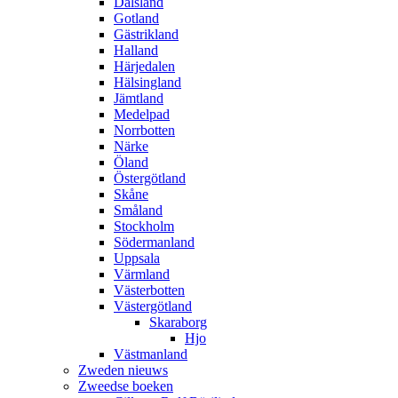
Dalsland
Gotland
Gästrikland
Halland
Härjedalen
Hälsingland
Jämtland
Medelpad
Norrbotten
Närke
Öland
Östergötland
Skåne
Småland
Stockholm
Södermanland
Uppsala
Värmland
Västerbotten
Västergötland
Skaraborg
Hjo
Västmanland
Zweden nieuws
Zweedse boeken