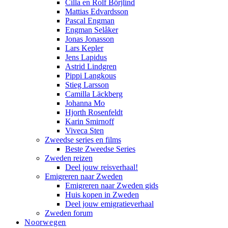
Cilla en Rolf Börjlind
Mattias Edvardsson
Pascal Engman
Engman Selåker
Jonas Jonasson
Lars Kepler
Jens Lapidus
Astrid Lindgren
Pippi Langkous
Stieg Larsson
Camilla Läckberg
Johanna Mo
Hjorth Rosenfeldt
Karin Smirnoff
Viveca Sten
Zweedse series en films
Beste Zweedse Series
Zweden reizen
Deel jouw reisverhaal!
Emigreren naar Zweden
Emigreren naar Zweden gids
Huis kopen in Zweden
Deel jouw emigratieverhaal
Zweden forum
Noorwegen