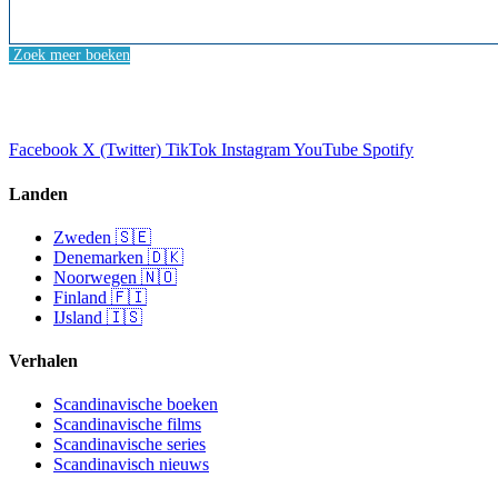
Zoek meer boeken
Facebook
X (Twitter)
TikTok
Instagram
YouTube
Spotify
Landen
Zweden 🇸🇪
Denemarken 🇩🇰
Noorwegen 🇳🇴
Finland 🇫🇮
IJsland 🇮🇸
Verhalen
Scandinavische boeken
Scandinavische films
Scandinavische series
Scandinavisch nieuws