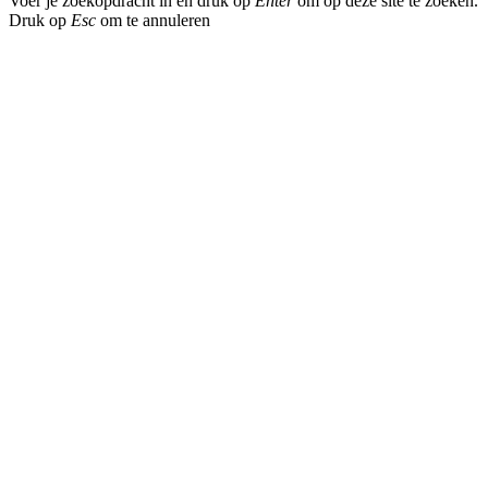
Voer je zoekopdracht in en druk op
Enter
om op deze site te zoeken.
Druk op
Esc
om te annuleren