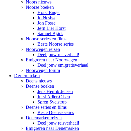
Noors nieuws
Noorse boeken
Horst Enger
Jo Nesbø
Jon Fosse
Jørn Lier Horst
Samuel Bjørk
Noorse series en films
Beste Noorse series
Noorwegen reizen
Deel jouw reisverhaal!
Emigreren naar Noorwegen
Deel jouw emigratieverhaal
Noorwegen forum
Denemarken
Deens nieuws
Deense boeken
Jens Henrik Jensen
Jussi Adler-Olsen
Søren Sveistrup
Deense series en films
Beste Deense series
Denemarken reizen
Deel jouw reisverhaal!
Emigreren naar Denemarken