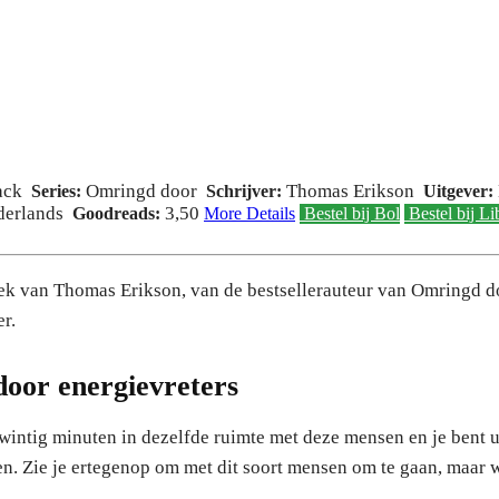
ack
Omringd door
Thomas Erikson
Series:
Schrijver:
Uitgever:
derlands
3,50
Goodreads:
More Details
Bestel bij Bol
Bestel bij Li
ek van Thomas Erikson, van de bestsellerauteur van Omringd d
r.
oor energievreters
wintig minuten in dezelfde ruimte met deze mensen en je bent uit
n. Zie je ertegenop om met dit soort mensen om te gaan, maar 