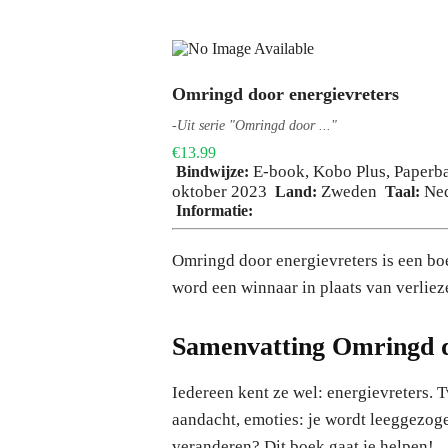
Omringd door energievreters
-Uit serie "Omringd door ..."
€13.99
E-book
,
Kobo Plus
,
Paperb
Bindwijze:
oktober 2023
Zweden
Ne
Land:
Taal:
Informatie:
Omringd door energievreters is een bo
word een winnaar in plaats van verlieze
Samenvatting Omringd d
Iedereen kent ze wel: energievreters. T
aandacht, emoties: je wordt leeggezoge
veranderen? Dit boek gaat je helpen!