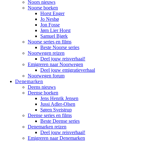
Noors nieuws
Noorse boeken
Horst Enger
Jo Nesbø
Jon Fosse
Jørn Lier Horst
Samuel Bjørk
Noorse series en films
Beste Noorse series
Noorwegen reizen
Deel jouw reisverhaal!
Emigreren naar Noorwegen
Deel jouw emigratieverhaal
Noorwegen forum
Denemarken
Deens nieuws
Deense boeken
Jens Henrik Jensen
Jussi Adler-Olsen
Søren Sveistrup
Deense series en films
Beste Deense series
Denemarken reizen
Deel jouw reisverhaal!
Emigreren naar Denemarken