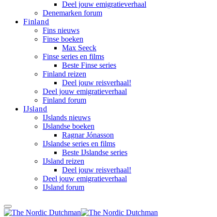
Deel jouw emigratieverhaal
Denemarken forum
Finland
Fins nieuws
Finse boeken
Max Seeck
Finse series en films
Beste Finse series
Finland reizen
Deel jouw reisverhaal!
Deel jouw emigratieverhaal
Finland forum
IJsland
IJslands nieuws
IJslandse boeken
Ragnar Jónasson
IJslandse series en films
Beste IJslandse series
IJsland reizen
Deel jouw reisverhaal!
Deel jouw emigratieverhaal
IJsland forum