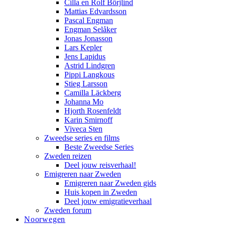
Cilla en Rolf Börjlind
Mattias Edvardsson
Pascal Engman
Engman Selåker
Jonas Jonasson
Lars Kepler
Jens Lapidus
Astrid Lindgren
Pippi Langkous
Stieg Larsson
Camilla Läckberg
Johanna Mo
Hjorth Rosenfeldt
Karin Smirnoff
Viveca Sten
Zweedse series en films
Beste Zweedse Series
Zweden reizen
Deel jouw reisverhaal!
Emigreren naar Zweden
Emigreren naar Zweden gids
Huis kopen in Zweden
Deel jouw emigratieverhaal
Zweden forum
Noorwegen