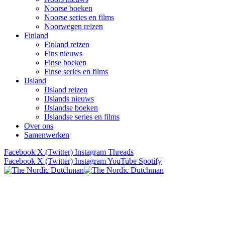
Noorse boeken
Noorse series en films
Noorwegen reizen
Finland
Finland reizen
Fins nieuws
Finse boeken
Finse series en films
IJsland
IJsland reizen
IJslands nieuws
IJslandse boeken
IJslandse series en films
Over ons
Samenwerken
Facebook
X (Twitter)
Instagram
Threads
Facebook
X (Twitter)
Instagram
YouTube
Spotify
Verhalen uit Scandinavië