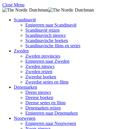
Close Menu
Scandinavië
Emigreren naar Scandinavië
Scandinavië reizen
Scandinavisch nieuws
Scandinavische boeken
Scandinavische films en series
Zweden
Zweden provincies
Emigreren naar Zweden
Zweden nieuws
Zweden reizen
Zweedse boeken
Zweedse series en films
Denemarken
Deens nieuws
Deense boeken
Deense series en films
Denemarken reizen
Emigreren naar Denemarken
Noorwegen
Emigreren naar Noorwegen
Noors nieuws