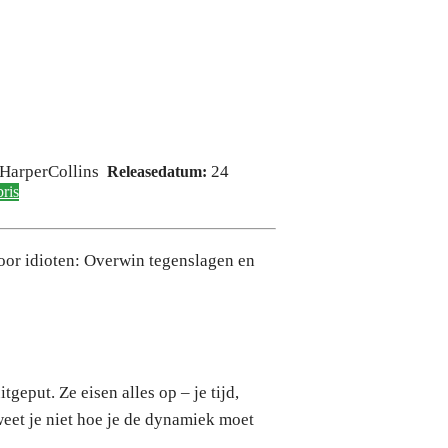
HarperCollins
24
Releasedatum:
bris
oor idioten: Overwin tegenslagen en
geput. Ze eisen alles op – je tijd,
weet je niet hoe je de dynamiek moet