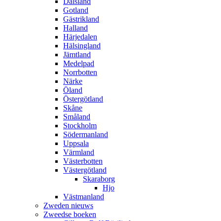
Dalsland
Gotland
Gästrikland
Halland
Härjedalen
Hälsingland
Jämtland
Medelpad
Norrbotten
Närke
Öland
Östergötland
Skåne
Småland
Stockholm
Södermanland
Uppsala
Värmland
Västerbotten
Västergötland
Skaraborg
Hjo
Västmanland
Zweden nieuws
Zweedse boeken