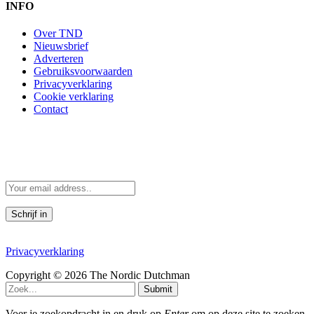
INFO
Over TND
Nieuwsbrief
Adverteren
Gebruiksvoorwaarden
Privacyverklaring
Cookie verklaring
Contact
Scandinavië in je mailbox
Scandinavische verhalen direct in je mailbox
Door je in te schrijven, accepteer je de voorwaarden in de
Privacyverklaring
Copyright © 2026 The Nordic Dutchman
Submit
Voer je zoekopdracht in en druk op
Enter
om op deze site te zoeken.