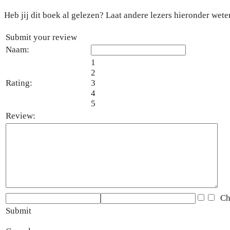
Heb jij dit boek al gelezen? Laat andere lezers hieronder weten
Submit your review
Naam:
1
2
Rating:
3
4
5
Review:
Che
Submit