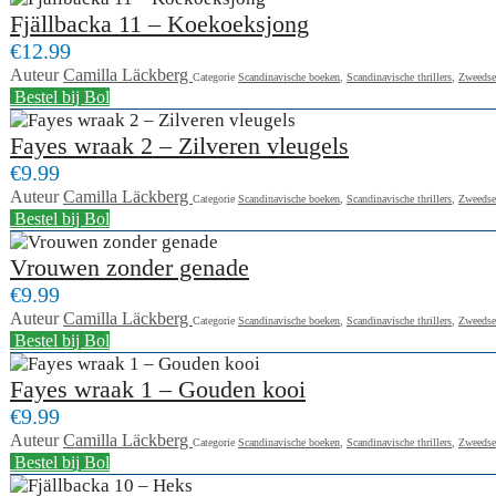
Fjällbacka 11 – Koekoeksjong
€12.99
Auteur
Camilla Läckberg
Categorie
Scandinavische boeken
,
Scandinavische thrillers
,
Zweedse
Bestel bij Bol
Fayes wraak 2 – Zilveren vleugels
€9.99
Auteur
Camilla Läckberg
Categorie
Scandinavische boeken
,
Scandinavische thrillers
,
Zweedse
Bestel bij Bol
Vrouwen zonder genade
€9.99
Auteur
Camilla Läckberg
Categorie
Scandinavische boeken
,
Scandinavische thrillers
,
Zweedse
Bestel bij Bol
Fayes wraak 1 – Gouden kooi
€9.99
Auteur
Camilla Läckberg
Categorie
Scandinavische boeken
,
Scandinavische thrillers
,
Zweedse
Bestel bij Bol