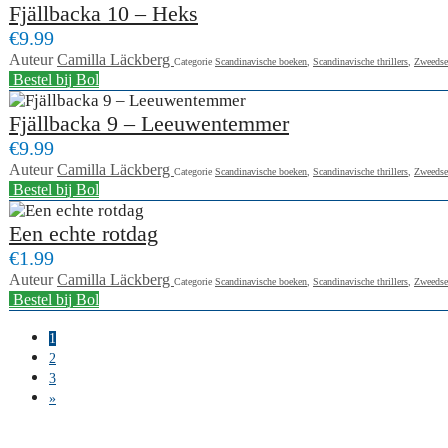
Fjällbacka 10 – Heks
€9.99
Auteur
Camilla Läckberg
Categorie
Scandinavische boeken
,
Scandinavische thrillers
,
Zweedse
Bestel bij Bol
Fjällbacka 9 – Leeuwentemmer
€9.99
Auteur
Camilla Läckberg
Categorie
Scandinavische boeken
,
Scandinavische thrillers
,
Zweedse
Bestel bij Bol
Een echte rotdag
€1.99
Auteur
Camilla Läckberg
Categorie
Scandinavische boeken
,
Scandinavische thrillers
,
Zweedse
Bestel bij Bol
1
2
3
»