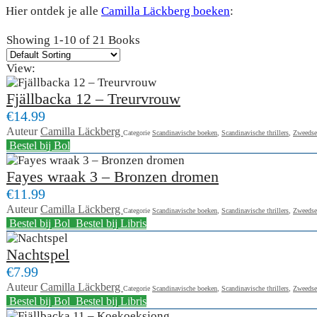
Hier ontdek je alle
Camilla Läckberg boeken
:
Showing
1-10 of 21
Books
View:
Fjällbacka 12 – Treurvrouw
€14.99
Auteur
Camilla Läckberg
Categorie
Scandinavische boeken
,
Scandinavische thrillers
,
Zweedse
Bestel bij Bol
Fayes wraak 3 – Bronzen dromen
€11.99
Auteur
Camilla Läckberg
Categorie
Scandinavische boeken
,
Scandinavische thrillers
,
Zweedse
Bestel bij Bol
Bestel bij Libris
Nachtspel
€7.99
Auteur
Camilla Läckberg
Categorie
Scandinavische boeken
,
Scandinavische thrillers
,
Zweedse
Bestel bij Bol
Bestel bij Libris