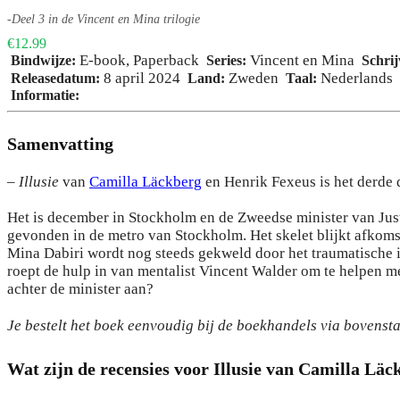
-Deel 3 in de Vincent en Mina trilogie
€12.99
E-book
,
Paperback
Vincent en Mina
Bindwijze:
Series:
Schrij
8 april 2024
Zweden
Nederlands
Releasedatum:
Land:
Taal:
Informatie:
Samenvatting
–
Illusie
van
Camilla Läckberg
en Henrik Fexeus is het derde d
Het is december in Stockholm en de Zweedse minister van Justi
gevonden in de metro van Stockholm. Het skelet blijkt afkomst
Mina Dabiri wordt nog steeds gekweld door het traumatische i
roept de hulp in van mentalist Vincent Walder om te helpen me
achter de minister aan?
Je bestelt het boek eenvoudig bij de boekhandels via bovens
Wat zijn de recensies voor Illusie van Camilla Lä