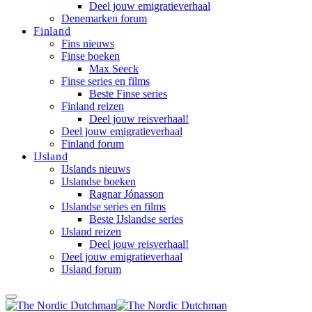
Deel jouw emigratieverhaal
Denemarken forum
Finland
Fins nieuws
Finse boeken
Max Seeck
Finse series en films
Beste Finse series
Finland reizen
Deel jouw reisverhaal!
Deel jouw emigratieverhaal
Finland forum
IJsland
IJslands nieuws
IJslandse boeken
Ragnar Jónasson
IJslandse series en films
Beste IJslandse series
IJsland reizen
Deel jouw reisverhaal!
Deel jouw emigratieverhaal
IJsland forum