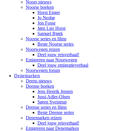
Noors nieuws
Noorse boeken
Horst Enger
Jo Nesbø
Jon Fosse
Jørn Lier Horst
Samuel Bjørk
Noorse series en films
Beste Noorse series
Noorwegen reizen
Deel jouw reisverhaal!
Emigreren naar Noorwegen
Deel jouw emigratieverhaal
Noorwegen forum
Denemarken
Deens nieuws
Deense boeken
Jens Henrik Jensen
Jussi Adler-Olsen
Søren Sveistrup
Deense series en films
Beste Deense series
Denemarken reizen
Deel jouw reisverhaal!
Emigreren naar Denemarken