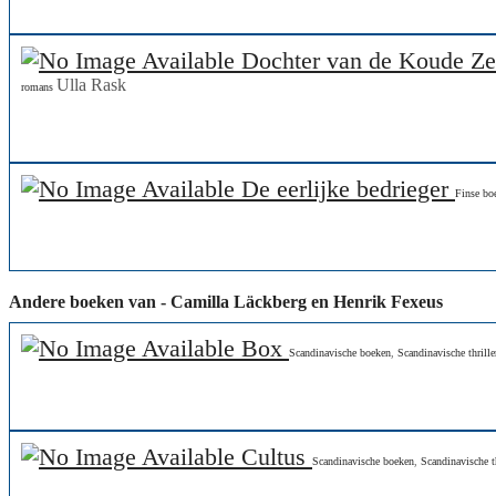
Dochter van de Koude Ze
Ulla Rask
romans
De eerlijke bedrieger
Finse bo
Andere boeken van - Camilla Läckberg en Henrik Fexeus
Box
Scandinavische boeken
,
Scandinavische thrille
Cultus
Scandinavische boeken
,
Scandinavische th