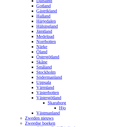
Dalsland
Gotland
Gästrikland
Halland
Härjedalen
Hälsingland
Jämtland
Medelpad
Norrbotten
Närke
Öland
Östergötland
Skåne
Småland
Stockholm
Södermanland
Uppsala
Värmland
Västerbotten
Västergötland
Skaraborg
Hjo
Västmanland
Zweden nieuws
Zweedse boeken