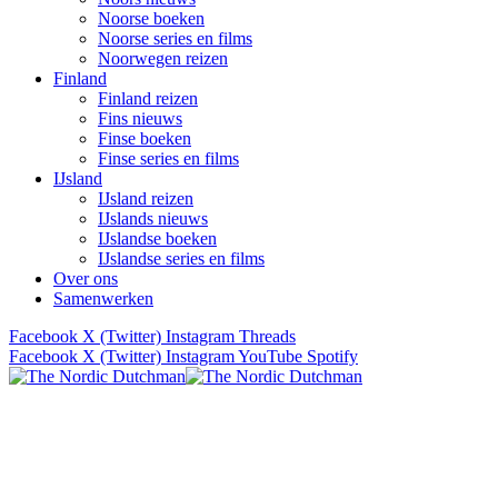
Noorse boeken
Noorse series en films
Noorwegen reizen
Finland
Finland reizen
Fins nieuws
Finse boeken
Finse series en films
IJsland
IJsland reizen
IJslands nieuws
IJslandse boeken
IJslandse series en films
Over ons
Samenwerken
Facebook
X (Twitter)
Instagram
Threads
Facebook
X (Twitter)
Instagram
YouTube
Spotify
Verhalen uit Scandinavië