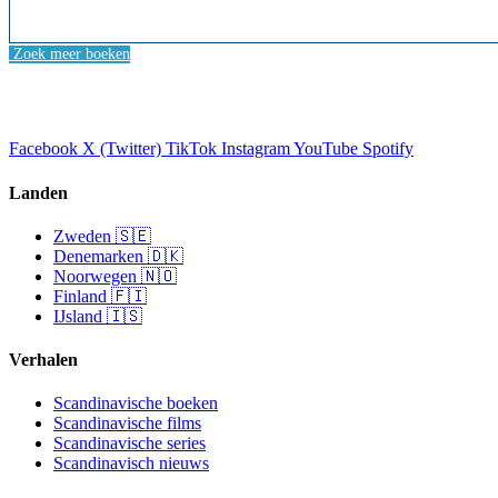
Zoek meer boeken
Facebook
X (Twitter)
TikTok
Instagram
YouTube
Spotify
Landen
Zweden 🇸🇪
Denemarken 🇩🇰
Noorwegen 🇳🇴
Finland 🇫🇮
IJsland 🇮🇸
Verhalen
Scandinavische boeken
Scandinavische films
Scandinavische series
Scandinavisch nieuws