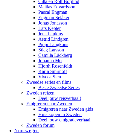
Cilla en Rolf Börjlind
Mattias Edvardsson
Pascal Engman
Engman Selåker
Jonas Jonasson
Lars Kepler
Jens Lapidus
Astrid Lindgren
Pippi Langkous
Stieg Larsson
Camilla Läckberg
Johanna Mo
Hjorth Rosenfeldt
Karin Smirnoff
Viveca Sten
Zweedse series en films
Beste Zweedse Series
Zweden reizen
Deel jouw reisverhaal!
Emigreren naar Zweden
Emigreren naar Zweden gids
Huis kopen in Zweden
Deel jouw emigratieverhaal
Zweden forum
Noorwegen